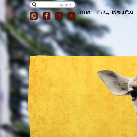
חפש
בע"ח,שימור,ביה"ח
אודות
חיפוש באתר