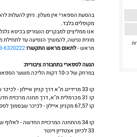
בהסעת הספארי אין מעלון. ניתן להעלות להס
מקופלים בלבד.
אנו ממליצים למבקרים הנעזרים בכיסא גלגל
מונית נגישה, להמשיך הנסיעה עד לתחילת מ
ות
מראש -
לתאום מראש התקשרו
3-6320222
הגעה לספארי בתחבורה ציבורית:
במרחק של כ-10 דקות הליכה משער הספארי
קו 33 מרידינג ת"א דרך קניון איילון - לכיכר שבסמוך לספארי
קו 31 מכרמלית ת"א, דרך תחנה מרכזית חדשה ת"א - לכיכר שבסמוך לספארי
קו 67,57 מקניון איילון - לכיכר שבסמוך לספארי
קו 34 מהתחנה המרכזית החדשה - לאלוף 
33 לכיוון אצטדיון וינטר