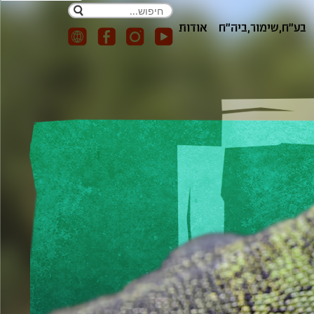
חפש
בע"ח,שימור,ביה"ח
אודות
חיפוש באתר