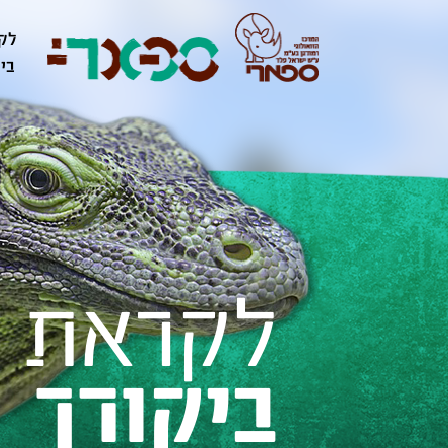
לק
ביק
ביקורך