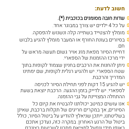
חשוב לדעת:
שדות חובה מסומנים בכוכבית (*).
על כל 4 ילדים יש צורך במבוגר אחד.
מומלץ להצטייד בשתייה קלה ונשנוש להפסקה.
בסיורים בעונת החורף או המעבר מומלץ להגיע בלבוש
חם.
דחיית הסיור מפאת מזג אויר גשום תעשה מראש על
ידי מרכז ההזמנות של הספארי.
ניתן להחנות את הרכבים בחניון שצמוד לקופות בתוך
שטח הספארי. יש ולהגיע רגלית לקופות, שם ימתינו
המדריך והרכבת.
יש להגיע 15 דקות לפני תחילת הסיור לכניסה
לספארי. יש לדייק בזמן ההגעה. הרכבת יוצאת בשעת
ההתחלה המצויינת על גבי ההזמנה.
אנו עושים כמיטב יכולתנו להבטיח את קיום כל
הסיורים, אך במקרים חריגים של תקלות ברכבת, שאינן
בשליטתנו, ייתכן שניאלץ להודיע על ביטול הסיור, כולל
ביטול של הרגע האחרון. במקרה כזה, נעדכן אתכם
באופן מידי ונפעל למציאת פתרון לשביעות רצונכם.