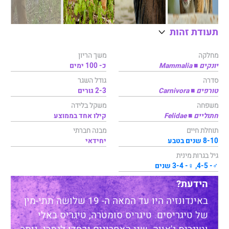
תעודת זהות
מחלקה
משך הריון
יונקים ■ Mammalia
כ- 100 ימים
סדרה
גודל השגר
טורפים ■ Carnivora
2-3 גורים
משפחה
משקל בלידה
חתוליים ■ Felidae
קילו אחד בממוצע
תוחלת חיים
מבנה חברתי
8-10 שנים בטבע
יחידאי
גיל בגרות מינית
♂- 4-5, ♀- 3-4 שנים
הידעת?
באינדונזיה היו עד המאה ה- 19 שלושה תתי-מין
של טיגריסים. טיגריס סומטרה, טיגריס באלי