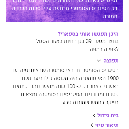
וטיגריס ג'אווה. שני האחרונים נכחדו לגמרי. נותר
רק הטיגריס הסומטרי מרחפת עליו סכנת הכחדה
חמורה.
היכן תפגשו אותי בספארי?
בחצר מספר 39 בגן החיות באזור הסגול
לצפייה במפה
תפוצה
הטיגריס הסומטרי חי באי סומטרה שבאינדונזיה. עד
1900 האי סומטרה היה מכוסה כולו ביער גשם
ראשוני. לאחר רק כ- 100 שנה מהיער נותרו כתמים
קטנים ומבודדים. הטיגריסים בסומטרה נמצאים
בעיקר בחמש שמורות טבע.
בית גידול
תיאור פיזי