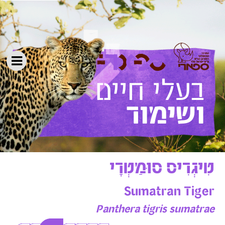
ושימור
טִיגְרִיס סוּמַטְרָי
Sumatran Tiger
Panthera tigris sumatrae