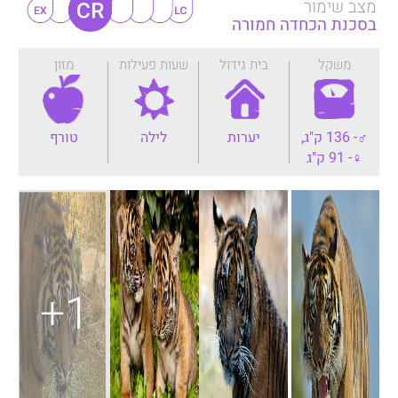
מצב שימור
בסכנת הכחדה חמורה
משקל
בית גידול
שעות פעילות
מזון
♂- 136 ק"ג,
יערות
לילה
טורף
♀- 91 ק"ג
+1