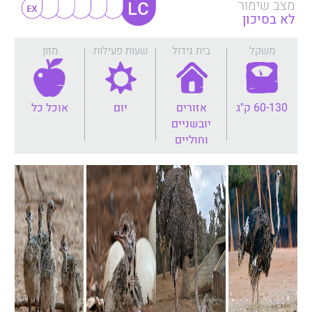
מצב שימור
לא בסיכון
משקל
בית גידול
שעות פעילות
מזון
60-130 ק"ג
אזורים
יום
אוכל כל
יובשניים
וחוליים