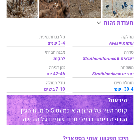
תעודת זהות
מחלקה
גיל בגרות מינית
עופות ■ Aves
3-4 שנים
סדרה
מבנה חברתי
יענאים ■ Struthioniformes
להקות
משפחה
זמן דגירה
יעניים ■ Struthiondae
42-46 יום
תוחלת חיים
גודל תטולה
30-4- שנה
7-10 ביצים
הידעת?
קוטר העין של היען הוא כמעט 5 ס"מ. זו העין
הגדולה ביותר בבעלי חיים שחיים על היבשה.
היכן תפגשו אותי בספארי?