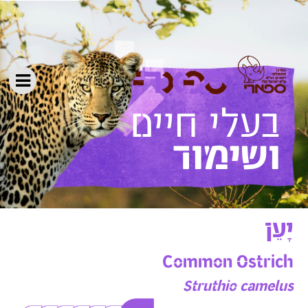
ושימור
יָעֵן
Common Ostrich
Struthio camelus