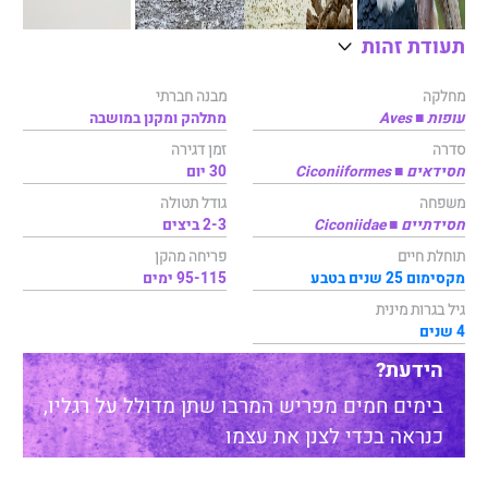
תעודת זהות
מחלקה
מבנה חברתי
עופות ■ Aves
מתלהק ומקנן במושבה
סדרה
זמן דגירה
חסידאים ■ Ciconiiformes
30 יום
משפחה
גודל תטולה
חסידתיים ■ Ciconiidae
2-3 ביצים
תוחלת חיים
פריחה מהקן
מקסימום 25 שנים בטבע
95-115 ימים
גיל בגרות מינית
4 שנים
הידעת?
בימים חמים מפריש המרבו שתן מדולל על רגליו,
כנראה בכדי לצנן את עצמו