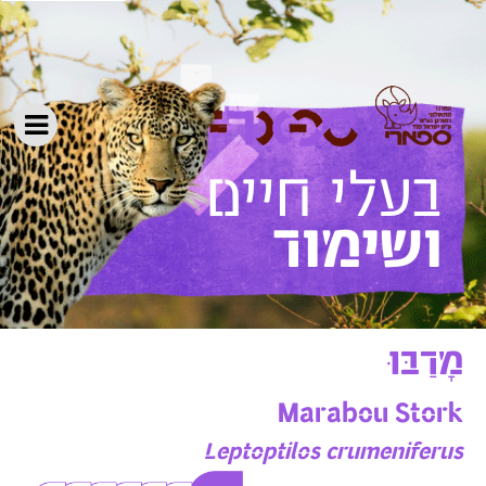
ושימור
מָרַבּוּ
Marabou Stork
Leptoptilos crumeniferus