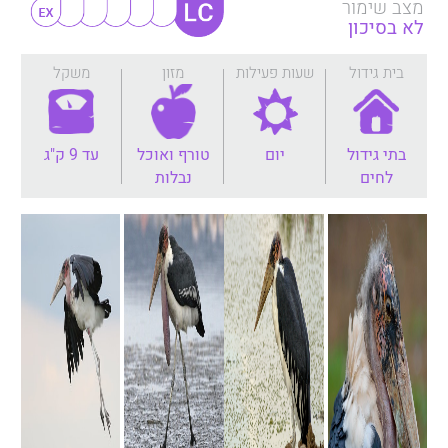
מצב שימור
לא בסיכון
בית גידול
שעות פעילות
מזון
משקל
בתי גידול
יום
טורף ואוכל
עד 9 ק"ג
לחים
נבלות