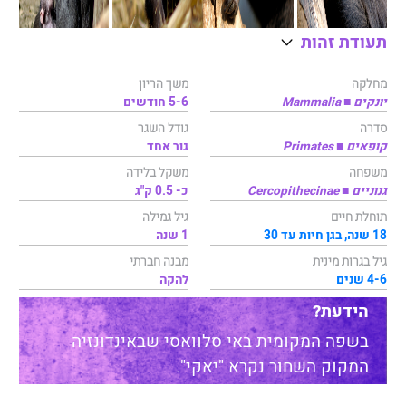
תעודת זהות
מחלקה
משך הריון
יונקים ■ Mammalia
5-6 חודשים
סדרה
גודל השגר
קופאים ■ Primates
גור אחד
משפחה
משקל בלידה
גנוניים ■ Cercopithecinae
כ- 0.5 ק"ג
תוחלת חיים
גיל גמילה
18 שנה, בגן חיות עד 30
1 שנה
גיל בגרות מינית
מבנה חברתי
4-6 שנים
להקה
הידעת?
בשפה המקומית באי סלוואסי שבאינדונזיה
המקוק השחור נקרא "יאקי".