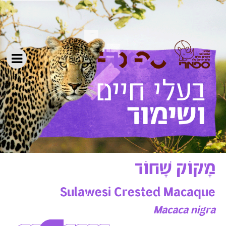
ושימור
מָקוֹק שָׁחוֹר
Sulawesi Crested Macaque
Macaca nigra