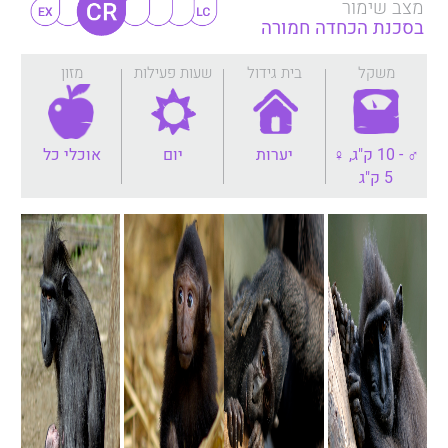
מצב שימור
בסכנת הכחדה חמורה
משקל
בית גידול
שעות פעילות
מזון
♂ - 10 ק"ג, ♀
יערות
יום
אוכלי כל
5 ק"ג