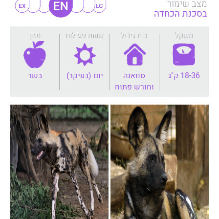
מצב שימור
בסכנת הכחדה
משקל
בית גידול
שעות פעילות
מזון
18-36 ק"ג
סוואנה
יום (בעיקר)
בשר
וחורש פתוח