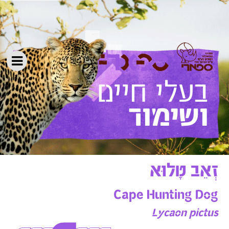
ושימור
זְאֵב טָלוּא
Cape Hunting Dog
Lycaon pictus