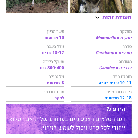
תעודת זהות
מחלקה
משך הריון
יונקים ■ Mammalia
10 שבועות
סדרה
גודל השגר
טורפים ■ Carnivora
10-12 גורים
משפחה
משקל בלידה
כלביים ■ Canidae
300-400 גרם
תוחלת חיים
גיל גמילה
10-11 שנים בטבע
5 שבועות
גיל בגרות מינית
מבנה חברתי
12-18 חודשים
להקה
הידעת?
דגם הטלאים הצבעוניים בפרוותו של הזאב הטלוא
ייחודי לכל פרט ויכול לשמש לזיהוי.