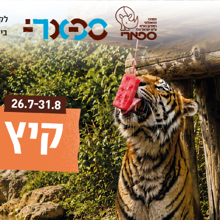
לק
ביק